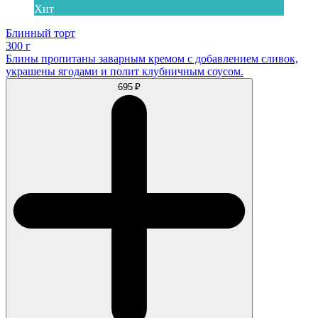
Хит
Блинный торт
300 г
Блины пропитаны заварным кремом с добавлением сливок,
украшены ягодами и полит клубничным соусом.
695 ₽