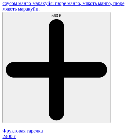
соусом манго-маракуйя: пюре манго, мякоть манго, пюре
мякоть маракуйи.
560 ₽
Фруктовая тарелка
2400 г