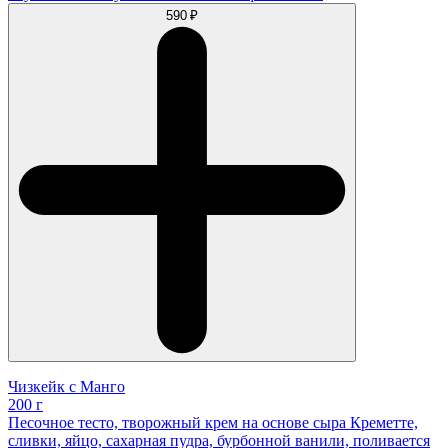
590 ₽
Чизкейк с Манго
200 г
Песочное тесто, творожный крем на основе сыра Креметте,
сливки, яйцо, сахарная пудра, бурбонной ванили, поливается