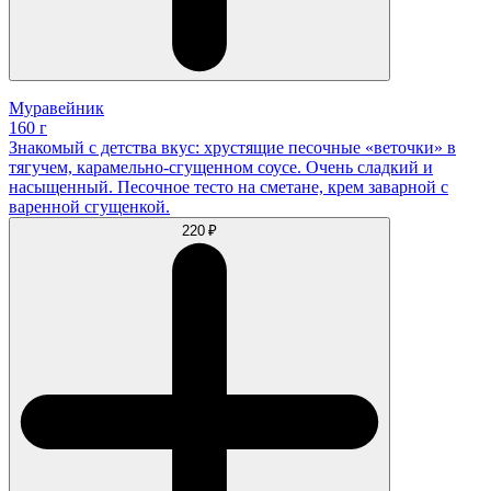
Муравейник
160 г
Знакомый с детства вкус: хрустящие песочные «веточки» в
тягучем, карамельно-сгущенном соусе. Очень сладкий и
насыщенный. Песочное тесто на сметане, крем заварной с
варенной сгущенкой.
220 ₽