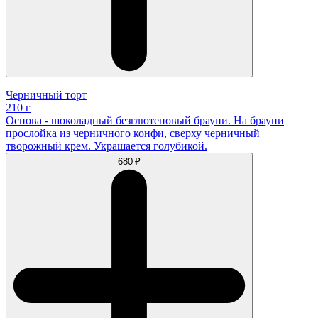
Черничный торт
210 г
Основа - шоколадный безглютеновый брауни. На брауни
прослойка из черничного конфи, сверху черничный
творожный крем. Украшается голубикой.
680 ₽