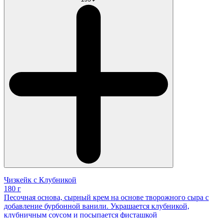
Чизкейк с Клубникой
180 г
Песочная основа, сырный крем на основе творожного сыра с
добавление бурбонной ванили. Украшается клубникой,
клубничным соусом и посыпается фисташкой