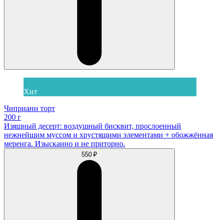
Хит
Чиприани торт
200 г
Изящный десерт: воздушный бисквит, прослоенный
нежнейшим муссом и хрустящими элементами + обожжённая
меренга. Изысканно и не приторно.
550 ₽