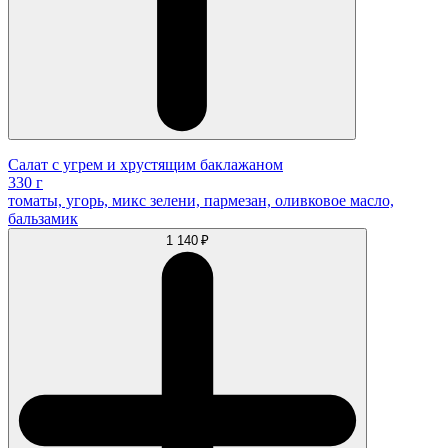
Салат с угрем и хрустящим баклажаном
330 г
томаты, угорь, микс зелени, пармезан, оливковое масло,
бальзамик
1 140 ₽