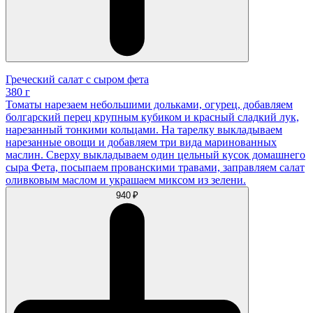
Греческий салат с сыром фета
380 г
Томаты нарезаем небольшими дольками, огурец, добавляем
болгарский перец крупным кубиком и красный сладкий лук,
нарезанный тонкими кольцами. На тарелку выкладываем
нарезанные овощи и добавляем три вида маринованных
маслин. Сверху выкладываем один цельный кусок домашнего
сыра Фета, посыпаем прованскими травами, заправляем салат
оливковым маслом и украшаем миксом из зелени.
940 ₽