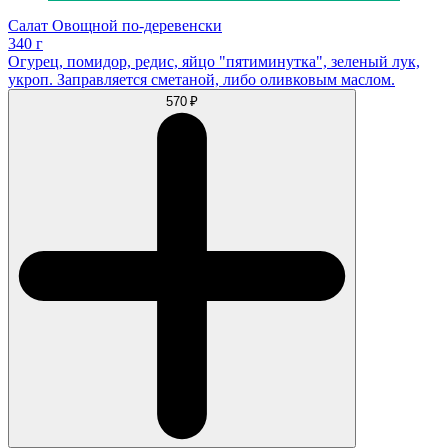
Салат Овощной по-деревенски
340 г
Огурец, помидор, редис, яйцо "пятиминутка", зеленый лук,
укроп. Заправляется сметаной, либо оливковым маслом.
570 ₽