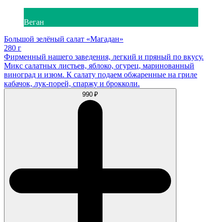
Веган
Большой зелёный салат «Магадан»
280 г
Фирменный нашего заведения, легкий и пряный по вкусу.
Микс салатных листьев, яблоко, огурец, маринованный
виноград и изюм. К салату подаем обжаренные на гриле
кабачок, лук-порей, спаржу и брокколи.
990 ₽