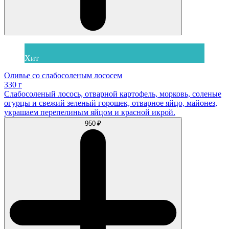
Хит
Оливье со слабосоленым лососем
330 г
Слабосоленый лосось, отварной картофель, морковь, соленые
огурцы и свежий зеленый горошек, отварное яйцо, майонез,
украшаем перепелиным яйцом и красной икрой.
950 ₽