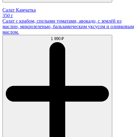
Салат Камчатка
350 г
Салат с крабом, спелыми томатами, авокадо, с землёй из
маслин, микрозеленью, бальзамическим уксусом и оливковым
маслом.
1 990 ₽