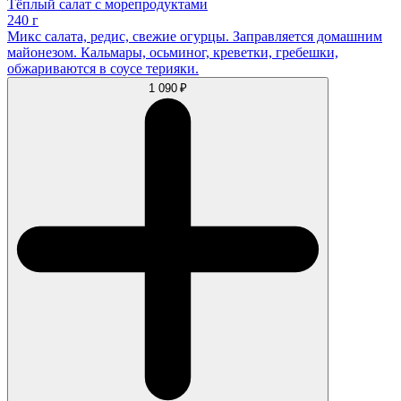
Тёплый салат с морепродуктами
240 г
Микс салата, редис, свежие огурцы. Заправляется домашним
майонезом. Кальмары, осьминог, креветки, гребешки,
обжариваются в соусе терияки.
1 090 ₽