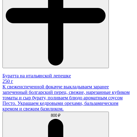
Буратта на итальянской лепешке
250 г
К свежеиспеченной фокачче выкладываем заранее
запеченный болгарский перец, свежие, нарезанные кубиком
томаты и сыр бурату, поливаем блюдо ароматным соусом
Песто. Украшаем кедровыми орехами, бальзамическим
кремом и свежим базиликом.
800 ₽