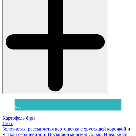
Хит
Картофель Фри
150 г
Золотистая, рассыпчатая картошечка с хрустящей корочкой и
мягкой сердцевиной. Посыпана морской солью. Идеальный