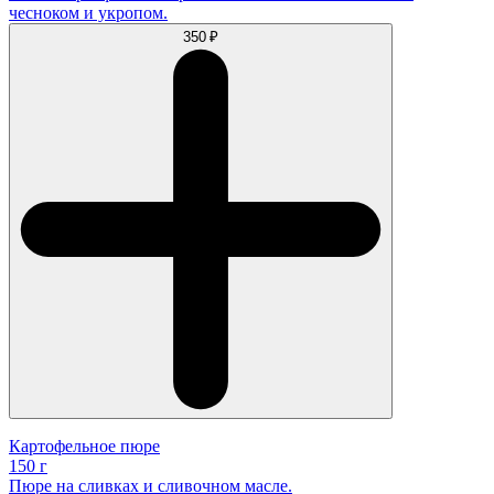
чесноком и укропом.
350 ₽
Картофельное пюре
150 г
Пюре на сливках и сливочном масле.