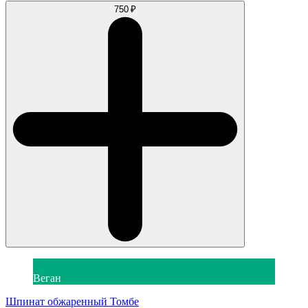
750 ₽
Веган
Шпинат обжаренный Томбе