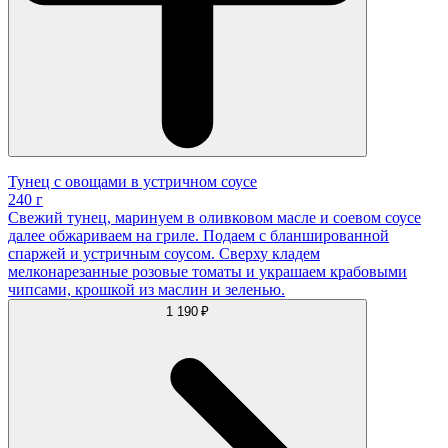
Тунец с овощами в устричном соусе
240 г
Свежий тунец, маринуем в оливковом масле и соевом соусе
далее обжариваем на гриле. Подаем с бланшированной
спаржей и устричным соусом. Сверху кладем
мелконарезанные розовые томаты и украшаем крабовыми
чипсами, крошкой из маслин и зеленью.
1 190 ₽