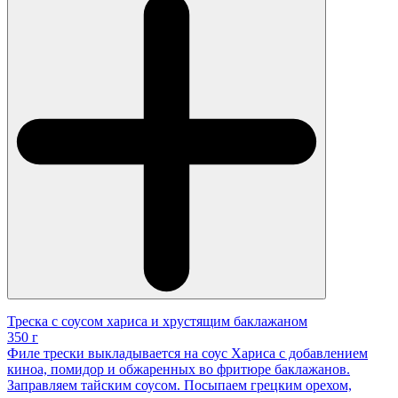
Треска с соусом хариса и хрустящим баклажаном
350 г
Филе трески выкладывается на соус Хариса с добавлением
киноа, помидор и обжаренных во фритюре баклажанов.
Заправляем тайским соусом. Посыпаем грецким орехом,