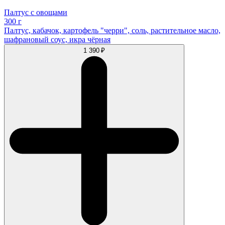
Палтус с овощами
300 г
Палтус, кабачок, картофель "черри", соль, растительное масло,
шафрановый соус, икра чёрная
1 390 ₽