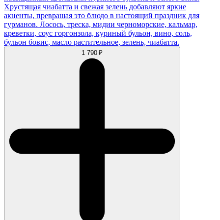
Хрустящая чиабатта и свежая зелень добавляют яркие
акценты, превращая это блюдо в настоящий праздник для
гурманов. Лосось, треска, мидии черноморские, кальмар,
креветки, соус горгонзола, куриный бульон, вино, соль,
бульон бовис, масло растительное, зелень, чиабатта.
1 790 ₽