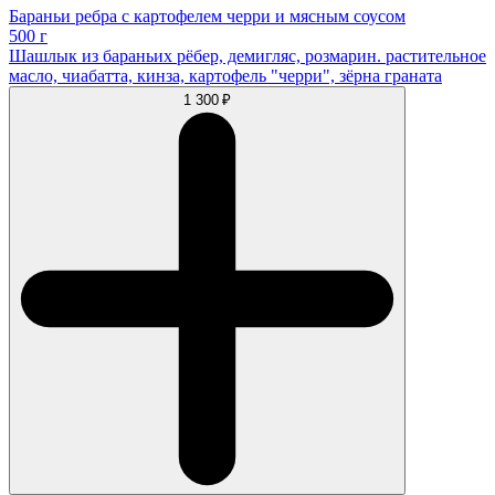
Бараньи ребра с картофелем черри и мясным соусом
500 г
Шашлык из бараньих рёбер, демигляс, розмарин. растительное
масло, чиабатта, кинза, картофель "черри", зёрна граната
1 300 ₽