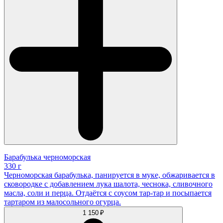
Барабулька черноморская
330 г
Черноморская барабулька, панируется в муке, обжаривается в
сковородке с добавлением лука шалота, чеснока, сливочного
масла, соли и перца. Отдаётся с соусом тар-тар и посыпается
тартаром из малосольного огурца.
1 150 ₽