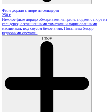
Филе дорадо с пюре из сельдерея
250 г
Нежное филе дорадо обжариваем на гриле, подаем с пюре из
сельдерея, с зачищенными томатами и маринованными
маслинами, под соусом белое вино. Посыпаем блюдо
кедровыми орехами.
1 350 ₽