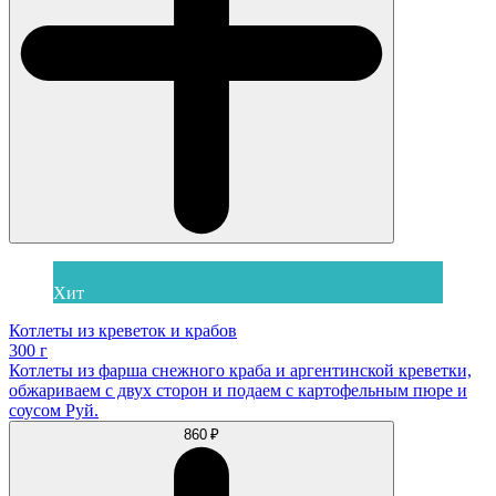
Хит
Котлеты из креветок и крабов
300 г
Котлеты из фарша снежного краба и аргентинской креветки,
обжариваем с двух сторон и подаем с картофельным пюре и
соусом Руй.
860 ₽