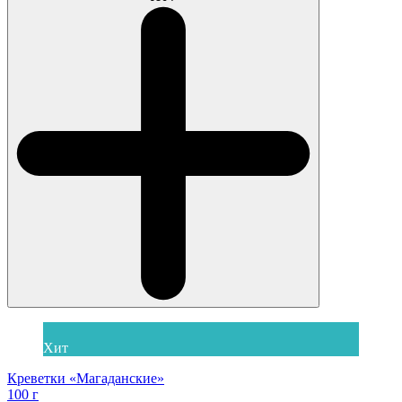
Хит
Креветки «Магаданские»
100 г