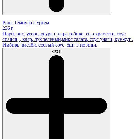
Ролл Темпура с ургем
236 г
Нори, рис, угорь, огурец, икра тобико, сыр креметте, соус
спайси, , кляр, лук зеленый,микс салата, соус унаги, кунжут .
Имбирь, васаби, соевый соус. 5шт в порции.
820 ₽