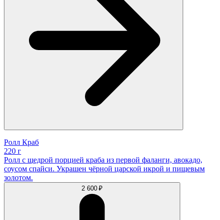
Ролл Краб
220 г
Ролл с щедрой порцией краба из первой фаланги, авокадо,
соусом спайси. Украшен чёрной царской икрой и пищевым
золотом.
2 600 ₽