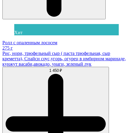
Хит
Ролл с опаленным лососем
275 г
Рис, нори, трюфельный сыр ( паста трюфельная, сыр
креметта), Спайси соус,угорь, огурец в имбирном маринаде,
кунжут васаби,авокадо, унаги, зеленый лук
1 450 ₽