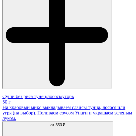
Суши без риса тунец/лосось/угорь
50 г
На крабовый микс выкладываем слайсы тунца, лосося или
угря (на выбор). Поливаем соусом Унаги и украшаем зеленым
луком.
от
350 ₽