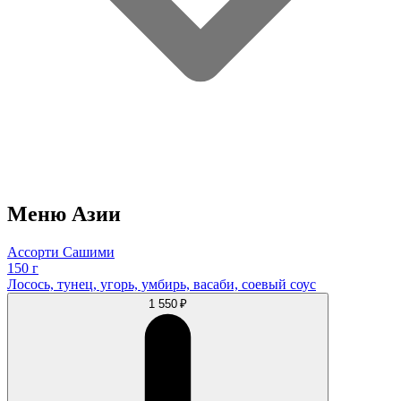
Меню Азии
Ассорти Сашими
150 г
Лосось, тунец, угорь, умбирь, васаби, соевый соус
1 550 ₽