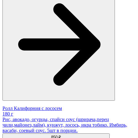
Ролл Калифорния с лососем
180 г
Рис, авокадо, огурцы, спайси соус (шрирача,перец
чили,майонез,лайм), кунжут, лосось, икра тобико. Имбирь,
васаби, соевый соус. 5шт в порции.
850 ₽