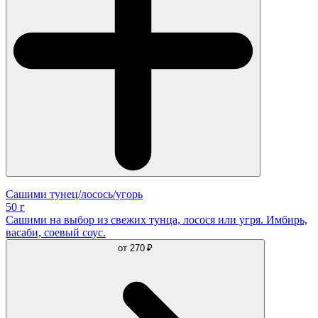
Сашими тунец/лосось/угорь
50 г
Сашими на выбор из свежих тунца, лосося или угря. Имбирь,
васаби, соевый соус.
от
270 ₽