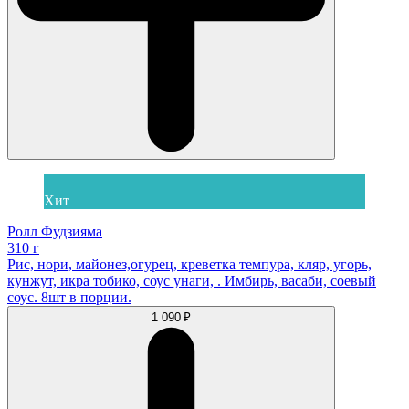
Хит
Ролл Фудзияма
310 г
Рис, нори, майонез,огурец, креветка темпура, кляр, угорь,
кунжут, икра тобико, соус унаги, . Имбирь, васаби, соевый
соус. 8шт в порции.
1 090 ₽