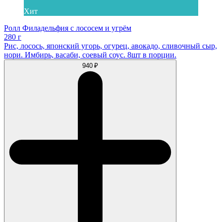
Хит
Ролл Филадельфия с лососем и угрём
280 г
Рис, лосось, японский угорь, огурец, авокадо, сливочный сыр,
нори. Имбирь, васаби, соевый соус. 8шт в порции.
940 ₽