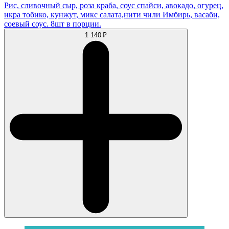
Рис, сливочный сыр, роза краба, соус спайси, авокадо, огурец,
икра тобико, кунжут, микс салата,нити чили Имбирь, васаби,
соевый соус. 8шт в порции.
1 140 ₽