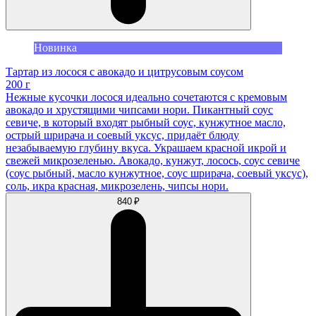
Новинка
Тартар из лосося с авокадо и цитрусовым соусом
200 г
Нежные кусочки лосося идеально сочетаются с кремовым
авокадо и хрустящими чипсами нори. Пикантный соус
севиче, в который входят рыбный соус, кунжутное масло,
острый шрирача и соевый уксус, придаёт блюду
незабываемую глубину вкуса. Украшаем красной икрой и
свежей микрозеленью. Авокадо, кунжут, лосось, соус севиче
(соус рыбный, масло кунжутное, соус шрирача, соевый уксус),
соль, икра красная, микрозелень, чипсы нори.
840 ₽