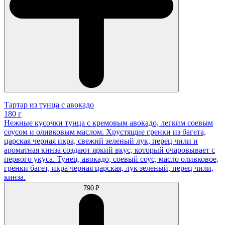
Тартар из тунца с авокадо
180 г
Нежные кусочки тунца с кремовым авокадо, легким соевым
соусом и оливковым маслом. Хрустящие гренки из багета,
царская черная икра, свежий зеленый лук, перец чили и
ароматная кинза создают яркий вкус, который очаровывает с
первого укуса. Тунец, авокадо, соевый соус, масло оливковое,
гренки багет, икра черная царская, лук зеленый, перец чили,
кинза.
790 ₽