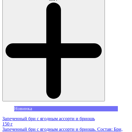
Новинка
Запеченный бри с ягодным ассорти и бриошь
150 г
Запеченный бри с ягодным ассорти и бриошь. Состав: Бри,