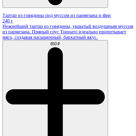
Тартар из говядины под муссом из пармезана и фри
240 г
Нежнейший тартар из говядины, укрытый воздушным муссом
из пармезана. Пряный соус Тоннато идеально пропитывает
мясо, создавая насыщенный, бархатный вкус.
850 ₽