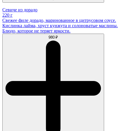
Севиче из дорадо
220 г
Свежее филе дорадо, маринованное в цитрусовом соусе.
Кислинка лайма, хруст кунжута и солоноватые маслины.
Блюдо, которое не теряет яркости.
980 ₽