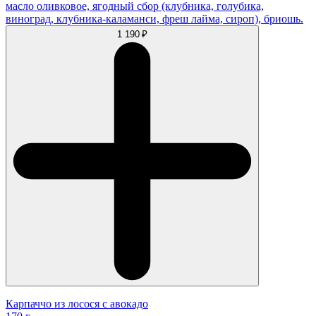
масло оливковое, ягодный сбор (клубника, голубика,
виноград, клубника-каламанси, фреш лайма, сироп), бриошь.
1 190 ₽
Карпаччо из лосося с авокадо