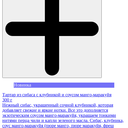
Новинка
Тартар из сибаса с клубникой и соусом манго-маракуйя
300 г
Нежный сибас, украшенный сочной клубникой, которая
добавляет свежие и яркие нотки. Все это дополняется
экзотическим соусом манго-маракуйя, украшаем тонкими
нитями перца чили и капли зеленого масла. Сибас, клубника,
соус манго-маракуйя (пюре манго, пюре маракуйя, фреш