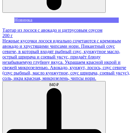
Новинка
Тартар из лосося с авокадо и цитрусовым соусом
200 г
Нежные кусочки лосося идеально сочетаются с кремовым
авокадо и хрустящими чипсами нори. Пикантный соус
севиче, в который входят рыбный соус, кунжутное масло,
острый шрирача и соевый уксус, придаёт блюду
незабываемую глубину вкуса. Украшаем красной икрой и
свежей микрозеленью. Авокадо, кунжут, лосось, соус севиче
(соус рыбный, масло кунжутное, соус шрирача, соевый уксус),
соль, икра красная, микрозелень, чипсы нори.
840 ₽