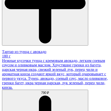
Тартар из тунца с авокадо
180 г
Нежные кусочки тунца с кремовым авокадо, легким соевым
соусом и оливковым маслом. Хрустящие гренки из багета,
царская черная икра, свежий зеленый лук, перец чили и
ароматная кинза создают яркий вкус, который очаровывает с
первого укуса. Тунец, авокадо, соевый соус, масло оливковое,
гренки багет, икра черная царская, лук зеленый, перец чили,
кинза.
790 ₽