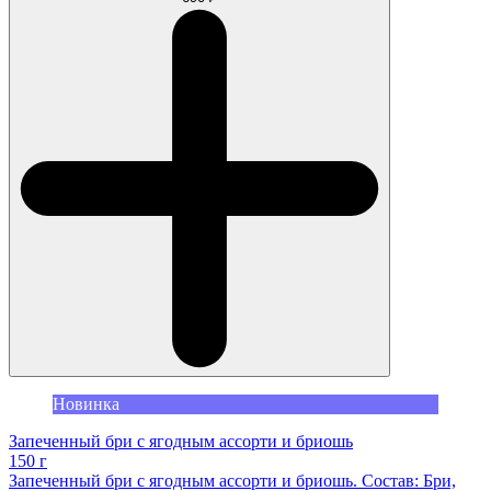
Новинка
Запеченный бри с ягодным ассорти и бриошь
150 г
Запеченный бри с ягодным ассорти и бриошь. Состав: Бри,