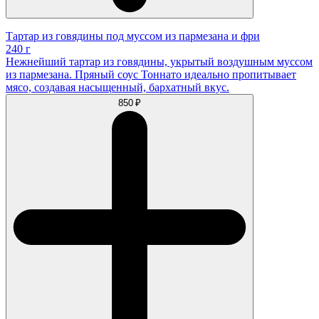
Тартар из говядины под муссом из пармезана и фри
240 г
Нежнейший тартар из говядины, укрытый воздушным муссом
из пармезана. Пряный соус Тоннато идеально пропитывает
мясо, создавая насыщенный, бархатный вкус.
850 ₽