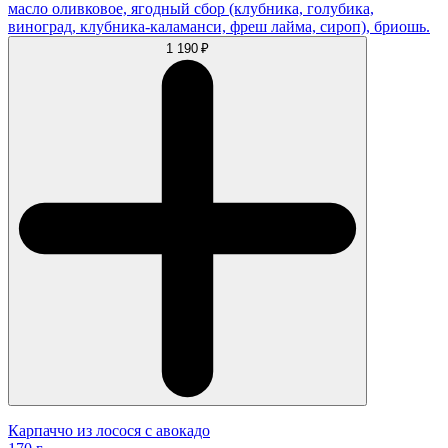
масло оливковое, ягодный сбор (клубника, голубика,
виноград, клубника-каламанси, фреш лайма, сироп), бриошь.
1 190 ₽
Карпаччо из лосося с авокадо