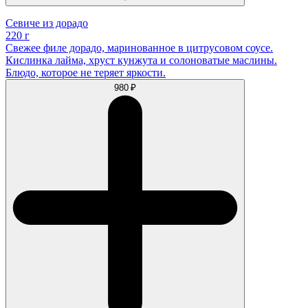
Севиче из дорадо
220 г
Свежее филе дорадо, маринованное в цитрусовом соусе.
Кислинка лайма, хруст кунжута и солоноватые маслины.
Блюдо, которое не теряет яркости.
980 ₽