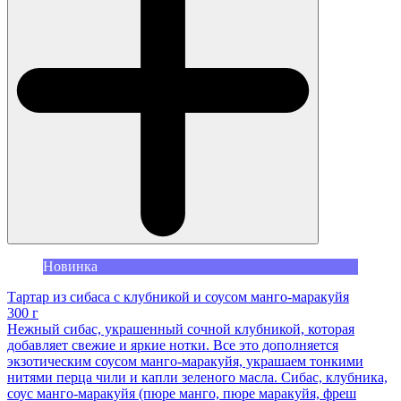
Новинка
Тартар из сибаса с клубникой и соусом манго-маракуйя
300 г
Нежный сибас, украшенный сочной клубникой, которая
добавляет свежие и яркие нотки. Все это дополняется
экзотическим соусом манго-маракуйя, украшаем тонкими
нитями перца чили и капли зеленого масла. Сибас, клубника,
соус манго-маракуйя (пюре манго, пюре маракуйя, фреш