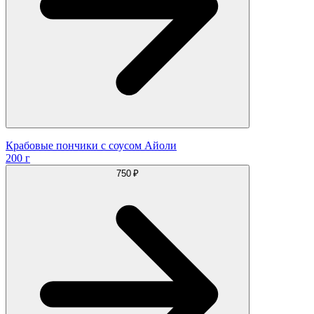
Крабовые пончики с соусом Айоли
200 г
750 ₽