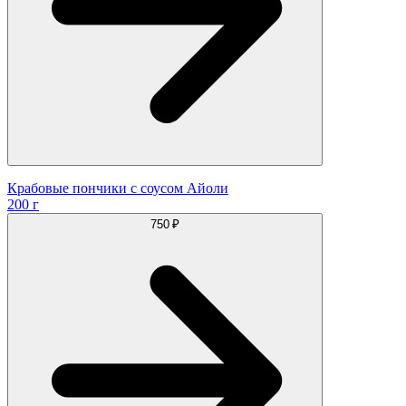
Крабовые пончики с соусом Айоли
200 г
750 ₽