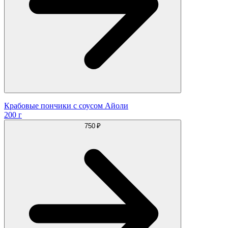
Крабовые пончики с соусом Айоли
200 г
750 ₽